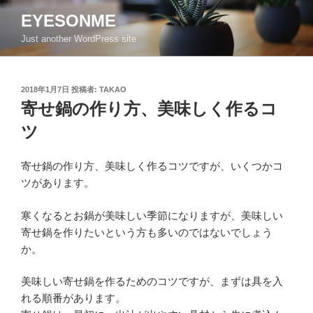
コ
EYESONME
ン
Just another WordPress site
テ
ン
ツ
投
2018年1月7日
投稿者:
TAKAO
へ
稿
寄せ鍋の作り方、美味しく作るコ
ス
日:
キ
ツ
ッ
プ
寄せ鍋の作り方、美味しく作るコツですが、いくつかコ
ツがあります。
寒くなるとお鍋が美味しい季節になりますが、美味しい
寄せ鍋を作りたいという方も多いのではないでしょう
か。
美味しい寄せ鍋を作るためのコツですが、まずは具を入
れる順番があります。