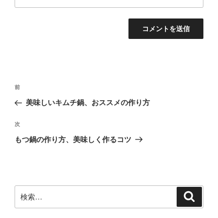
投
前
前
稿
の
美味しいキムチ鍋、おススメの作り方
ナ
投
ビ
稿
次
次
ゲ
の
もつ鍋の作り方、美味しく作るコツ
投
ー
稿
シ
ョ
ン
検
検
索
索: