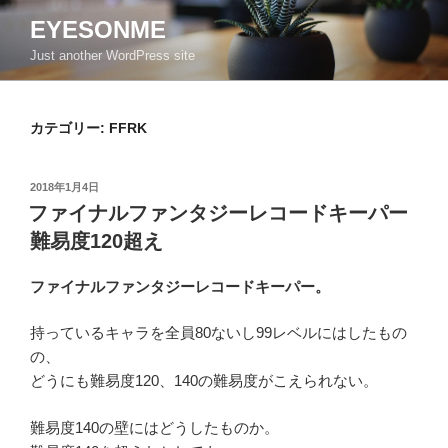
コ
EYESONME
ン
Just another WordPress site
テ
ン
ツ
カテゴリー:
FFRK
へ
ス
キ
投
2018年1月4日
ッ
稿
ファイナルファンタジーレコードキーパー
日:
プ
難易度120超え
ファイナルファンタジーレコードキーパー。
持っているキャラを全員80ないし99レベルにはしたもの
の、
どうにも難易度120、140の難易度がこえられない。
難易度140の壁にはどうしたものか。