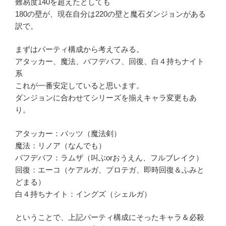
難易度140を超えたとしても
180の壁が、現在自分は220の壁と魔石ダンジョンがある
訳で。
まずはパーティ構成から考えてみる。
アタッカー、魔法、バフデバフ、回復、白４持ちナイト
系
これが一番安定していると思います。
ダンジョンに合わせてシリーズを揃えキャラ変更もあ
り。
アタッカー：バッツ（魔法剣）
魔法：リノア（なんでも）
バフデバフ：ラムザ（叫ぶorおうえん、フルブレイク）
回復：エーコ（ケアルガ、プロテガ、即時回復＆ふみと
どまる）
白４持ちナイト：イングズ（シェルガ）
ということで、上記パーティ構成にそったキャラ＆必殺