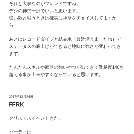
それと大事なのがフレンドですね。
デシの神壁一択でいいと思います。
強い敵と戦うときは確実に神壁をチョイスしてますか
ら。
あとはレコードダイブと結晶水（最近増えましたね）で
ステータスの底上げができると地味に強さが変わってき
ます。
だんだんスキルや武器の強いやつが出てきて難易度140も
超える事が出来やすくなっていると思います。
投
2017年12月24日
稿
FFRK
日:
クリスマスイベントきた。
パーティは