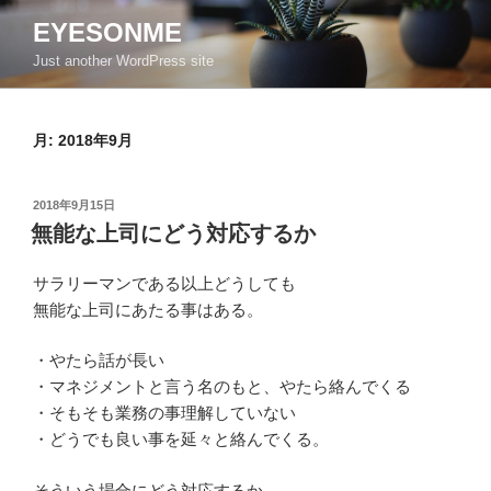
コ
EYESONME
ン
Just another WordPress site
テ
ン
ツ
月:
2018年9月
へ
ス
キ
投
2018年9月15日
ッ
稿
無能な上司にどう対応するか
日:
プ
サラリーマンである以上どうしても
無能な上司にあたる事はある。
・やたら話が長い
・マネジメントと言う名のもと、やたら絡んでくる
・そもそも業務の事理解していない
・どうでも良い事を延々と絡んでくる。
そういう場合にどう対応するか。