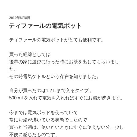
投
2019年8月8日
稿
ティファールの電気ポット
日:
ティファールの電気ポットがとても便利です。
買った経緯としては
後輩の家に遊びに行った時にお茶を出してもらいまし
た。
その時電気ケトルという存在を知りました。
自分が買ったのは1.2 L まで入るタイプ 。
500 ml を入れて電気を入れればすぐにお湯が沸きます。
今までは電気ポッドを使っていて
常にお湯が沸いている状態でしたので
買った当初は、使いたいときにすぐに使えない分、少し
不便に感じたものです。