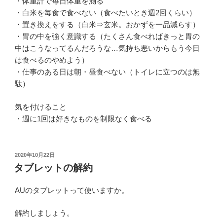
・体重計で毎日体重を測る
・白米を毎食で食べない（食べたいとき週2回くらい）
・置き換えをする（白米⇒玄米。おかずを一品減らす）
・胃の中を強く意識する（たくさん食べればきっと胃の
中はこうなってるんだろうな…気持ち悪いからもう今日
は食べるのやめよう）
・仕事のある日は朝・昼食べない（トイレに立つのは無
駄）
気を付けること
・週に1回は好きなものを制限なく食べる
投
2020年10月22日
稿
タブレットの解約
日:
AUのタブレットって使いますか。
解約しましょう。