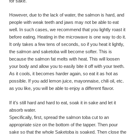
for sake.
However, due to the lack of water, the salmon is hard, and
people with weak teeth and jaws may not be able to eat
well. In such cases, we recommend that you lightly roast it
before eating. Heating in the microwave is one way to do it.
It only takes a few tens of seconds, so if you heat it lightly,
the salmon and saketoba will become softer. This is
because the salmon fat melts with heat. This will loosen
your body and allow you to easily bite it off with your teeth.
As it cools, it becomes harder again, so eat it as hot as
possible. If you add lemon juice, mayonnaise, chili oil, etc.
as you like, you will be able to enjoy a different flavor.
If it’s still hard and hard to eat, soak it in sake and let it
absorb water.
Specifically, first, spread the salmon toba cut to an
appropriate size on the bottom of the tapper. Then pour
sake so that the whole Saketoba is soaked. Then close the