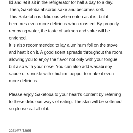
lid and let it sit in the refrigerator for half a day to a day.
Then, Saketoba absorbs sake and becomes soft.
This Saketoba is delicious when eaten as it is, but it
becomes even more delicious when roasted. By properly
removing water, the taste of salmon and sake will be
enriched.
It is also recommended to lay aluminum foil on the stove
and heat it on it. A good scent spreads throughout the room,
allowing you to enjoy the flavor not only with your tongue
but also with your nose. You can also add wasabi soy
sauce or sprinkle with shichimi pepper to make it even
more delicious.
Please enjoy Saketoba to your heart’s content by referring
to these delicious ways of eating. The skin will be softened,
so please eat all of it.
投
2021年7月29日