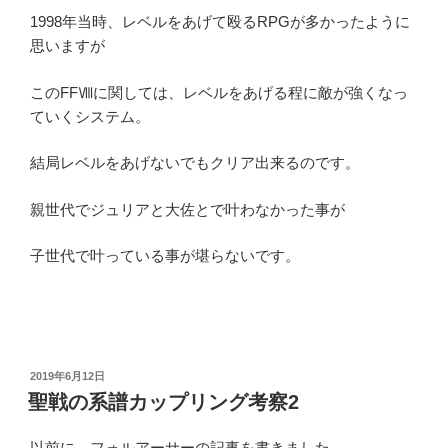
1998年当時、レベルをあげて殴るRPGが多かったように
思いますが
このFFⅧに関しては、レベルをあげる程に敵が強くなっ
ていくシステム。
結局レベルをあげないでもクリア出来るのです。
親世代でジュリアと大佐とで叶わなかった事が
子世代で叶っている事が堪らないです。
投
2019年6月12日
稿
聖戦の系譜カップリング考察2
日:
以前に、フォルアーサーの記事を書きました。