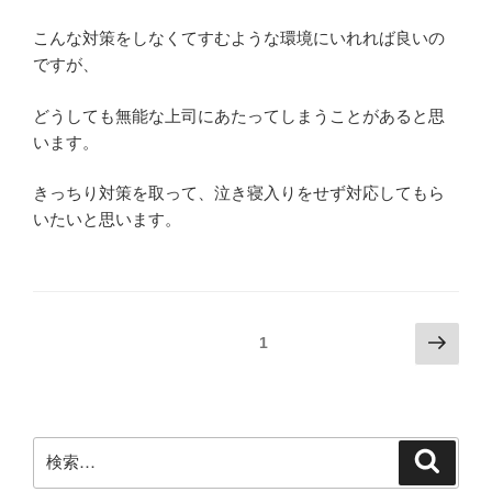
こんな対策をしなくてすむような環境にいれれば良いの
ですが、
どうしても無能な上司にあたってしまうことがあると思
います。
きっちり対策を取って、泣き寝入りをせず対応してもら
いたいと思います。
投
次
固定ページ
1
の
稿
ペ
ナ
ー
ビ
ジ
検
検
ゲ
索
索:
ー