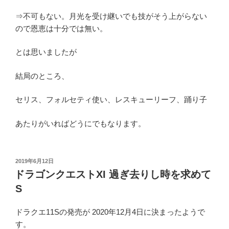
⇒不可もない。月光を受け継いでも技がそう上がらない
ので恩恵は十分では無い。
とは思いましたが
結局のところ、
セリス、フォルセティ使い、レスキューリーフ、踊り子
あたりがいればどうにでもなります。
投
2019年6月12日
稿
ドラゴンクエストXI 過ぎ去りし時を求めて
日:
S
ドラクエ11Sの発売が 2020年12月4日に決まったようで
す。