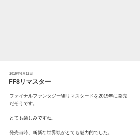
投
2019年6月12日
稿
FF8リマスター
日:
ファイナルファンタジーⅧリマスタードを2019年に発売
だそうです。
とても楽しみですね。
発売当時、斬新な世界観がとても魅力的でした。