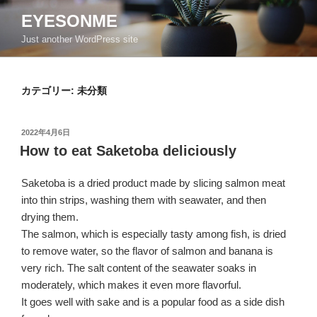
コ
EYESONME
ン
Just another WordPress site
テ
ン
ツ
カテゴリー:
未分類
へ
ス
キ
投
2022年4月6日
ッ
稿
How to eat Saketoba deliciously
日:
プ
Saketoba is a dried product made by slicing salmon meat
into thin strips, washing them with seawater, and then
drying them.
The salmon, which is especially tasty among fish, is dried
to remove water, so the flavor of salmon and banana is
very rich. The salt content of the seawater soaks in
moderately, which makes it even more flavorful.
It goes well with sake and is a popular food as a side dish