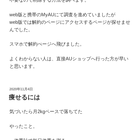
web版と携帯のMyAUにて調査を進めていましたが
web版では解約のページにアクセスするページが探せませ
んでした。
スマホで解約ぺージへ飛びました。
よくわからない人は、直接AUショップへ行った方が早い
と思います。
投
2020年11月4日
稿
痩せるには
日:
気づいたら月2kgペースで落ちてた
やったこと。