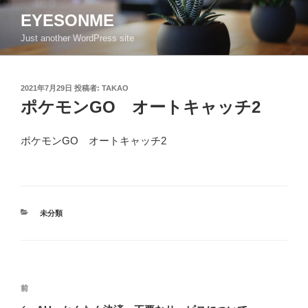
コ
EYESONME
ン
Just another WordPress site
テ
ン
ツ
投
2021年7月29日
投稿者:
TAKAO
へ
稿
ポケモンGO オートキャッチ2
ス
日:
キ
ッ
ポケモンGO オートキャッチ2
プ
カ
未分類
テ
ゴ
リ
ー
投
前
前
稿
の