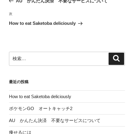
AU かんたん決済 不要なサービスについて
ナ
投
ビ
稿
次
次
ゲ
の
How to eat Saketoba deliciously
投
ー
稿
シ
ョ
ン
検
検
索
索:
最近の投稿
How to eat Saketoba deliciously
ポケモンGO オートキャッチ2
AU かんたん決済 不要なサービスについて
痩せるには