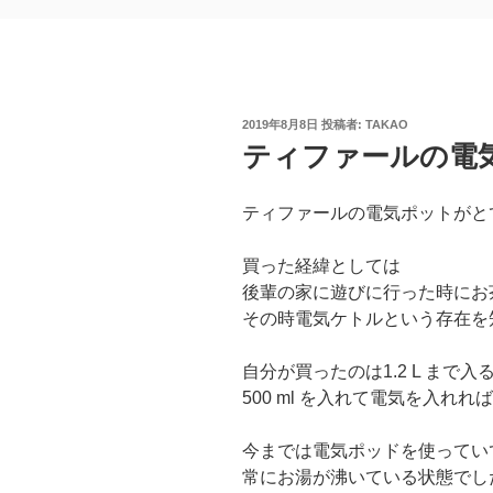
投
2019年8月8日
投稿者:
TAKAO
稿
ティファールの電
日:
ティファールの電気ポットがと
買った経緯としては
後輩の家に遊びに行った時にお
その時電気ケトルという存在を
自分が買ったのは1.2 L まで入
500 ml を入れて電気を入れ
今までは電気ポッドを使ってい
常にお湯が沸いている状態でし