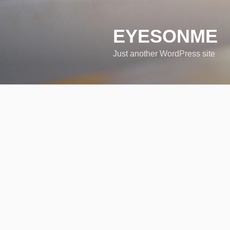
コ
ン
テ
EYESONME
ン
Just another WordPress site
ツ
へ
ス
キ
ッ
プ