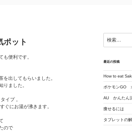
検
気ポット
索:
ても便利です。
最近の投稿
How to eat Sake
茶を出してもらいました。
知りました。
ポケモンGO 
AU かんたん
るタイプ 。
ればすぐにお湯が沸きます。
痩せるには
タブレットの
て
たので