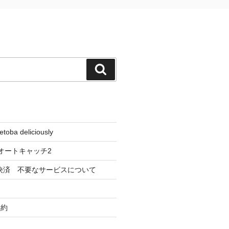
検
索
toba deliciously
オートキャッチ2
決済 不要なサービスについて
解約