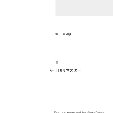
カ
未分類
テ
ゴ
リ
ー
投
前
前
稿
の
FF8リマスター
投
ナ
稿
ビ
ゲ
ー
Proudly powered by WordPress