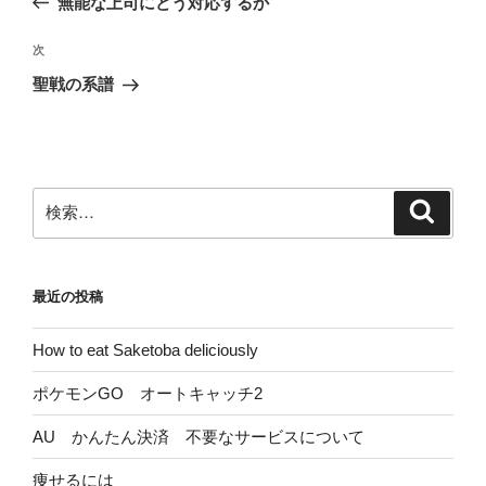
無能な上司にどう対応するか
ナ
投
ビ
稿
次
次
ゲ
の
聖戦の系譜
投
ー
稿
シ
ョ
ン
検
検
索
索:
最近の投稿
How to eat Saketoba deliciously
ポケモンGO オートキャッチ2
AU かんたん決済 不要なサービスについて
痩せるには