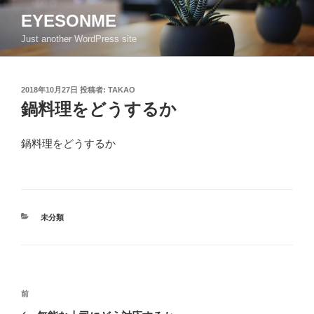
コ
EYESONME
ン
Just another WordPress site
テ
ン
ツ
投
2018年10月27日
投稿者:
TAKAO
へ
稿
鍋料理をどうするか
ス
日:
キ
ッ
鍋料理をどうするか
プ
カ
未分類
テ
ゴ
リ
ー
投
前
前
稿
の