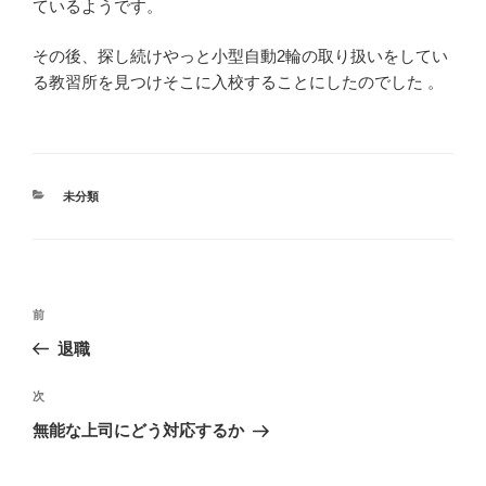
ているようです。
その後、探し続けやっと小型自動2輪の取り扱いをしてい
る教習所を見つけそこに入校することにしたのでした 。
カ
未分類
テ
ゴ
リ
ー
投
前
前
稿
の
退職
ナ
投
ビ
稿
次
次
ゲ
の
無能な上司にどう対応するか
投
ー
稿
シ