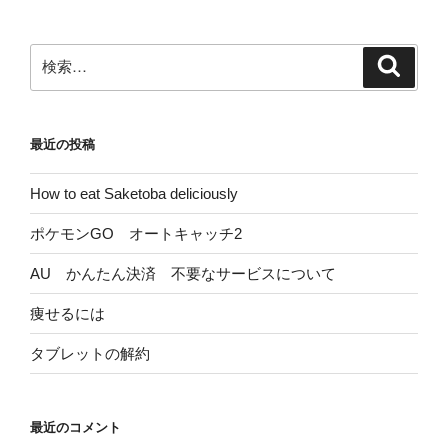
ョ
ン
検
検
索
索:
最近の投稿
How to eat Saketoba deliciously
ポケモンGO オートキャッチ2
AU かんたん決済 不要なサービスについて
痩せるには
タブレットの解約
最近のコメント