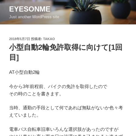
コ
EYESONME
ン
Just another WordPress site
テ
ン
ツ
投
2018年5月7日
投稿者:
TAKAO
へ
稿
小型自動2輪免許取得に向けて[1回
ス
日:
キ
目]
ッ
プ
AT小型自動2輪
今から3年前程前、バイクの免許を取得したので
その時のことを書きます。
当時、通勤の手段として何であれば無駄がないか色々考
えていました。
電車バス自転車旧車いろんな選択肢があったのですが