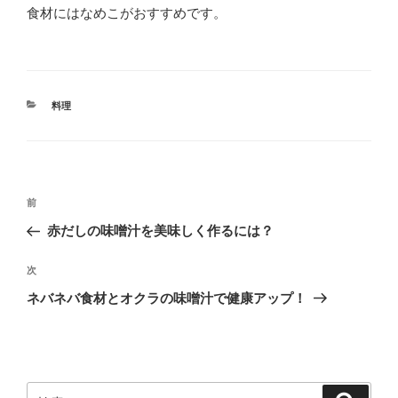
食材にはなめこがおすすめです。
カ
料理
テ
ゴ
リ
ー
投
前
前
稿
の
赤だしの味噌汁を美味しく作るには？
ナ
投
ビ
稿
次
次
ゲ
の
ネバネバ食材とオクラの味噌汁で健康アップ！
投
ー
稿
シ
ョ
ン
検
検