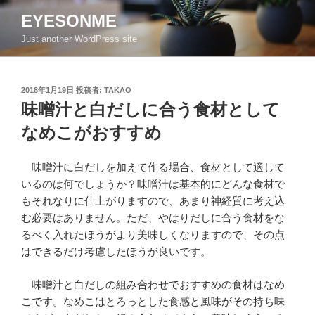
コ
EYESONME
ン
Just another WordPress site
テ
ン
ツ
投
2018年1月19日
投稿者:
TAKAO
へ
稿
味噌汁と白だしに合う食材として
ス
日:
キ
なめこがおすすめ
ッ
プ
味噌汁に白だしを加えて作る場合、食材として適して
いるのは何でしょうか？味噌汁は基本的にどんな食材で
もそれなりに仕上がりますので、あまり神経質に考え込
む必要はありません。ただ、やはりだしに合う食材をな
るべく入れたほうがより美味しくなりますので、その点
はできるだけ考慮したほうが良いです。
味噌汁と白だしの組み合わせでおすすめの食材はなめ
こです。なめこはとろっとした食感と風味がその持ち味